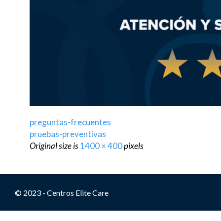
preguntas-frecuentes
pruebas-preventivas
Original size is
1400 × 400
pixels
© 2023 - Centros Elite Care