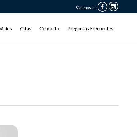


Síguenos en:
Skip
vicios
Citas
Contacto
Preguntas Frecuentes
to
content