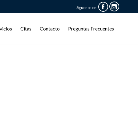


Síguenos en:
Skip
vicios
Citas
Contacto
Preguntas Frecuentes
to
content